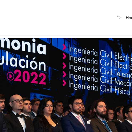
">
Ho